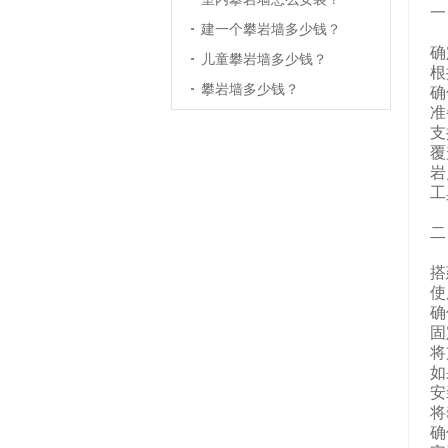
一
建一个攀岩墙多少钱？
确
儿童攀岩墙多少钱？
根
攀岩墙多少钱？
确
准
支
覆
岩
工
二
搭
使
确
固
将
如
安
将
确