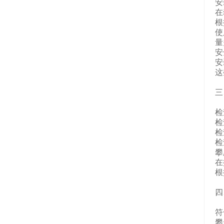
安
在
根
使
量
安
安
这
三
检
检
检
检
攀
在
根
四
符
攀