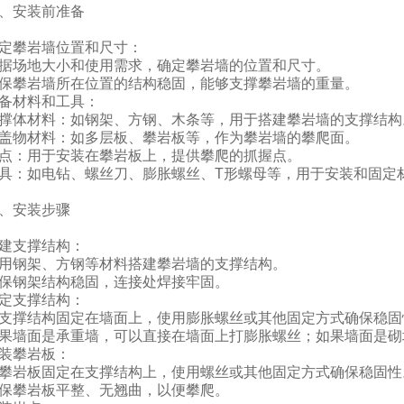
、安装前准备
定攀岩墙位置和尺寸：
据场地大小和使用需求，确定攀岩墙的位置和尺寸。
保攀岩墙所在位置的结构稳固，能够支撑攀岩墙的重量。
备材料和工具：
撑体材料：如钢架、方钢、木条等，用于搭建攀岩墙的支撑结构
盖物材料：如多层板、攀岩板等，作为攀岩墙的攀爬面。
点：用于安装在攀岩板上，提供攀爬的抓握点。
具：如电钻、螺丝刀、膨胀螺丝、T形螺母等，用于安装和固定
、安装步骤
建支撑结构：
用钢架、方钢等材料搭建攀岩墙的支撑结构。
保钢架结构稳固，连接处焊接牢固。
定支撑结构：
支撑结构固定在墙面上，使用膨胀螺丝或其他固定方式确保稳固
果墙面是承重墙，可以直接在墙面上打膨胀螺丝；如果墙面是砌
装攀岩板：
攀岩板固定在支撑结构上，使用螺丝或其他固定方式确保稳固性
保攀岩板平整、无翘曲，以便攀爬。