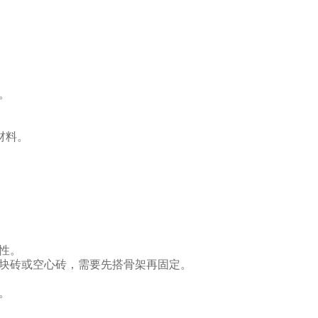
。
材料。
性。
块砖或空心砖，需要先搭骨架再固定。
。